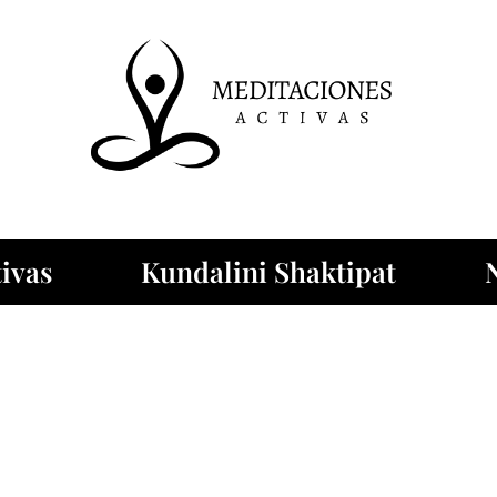
ivas
Kundalini Shaktipat